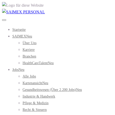
Startseite
SAIMEX
Neu
Über Uns
Karriere
Branchen
HealthCareTalent
Neu
Jobs
Neu
Alle Jobs
Kartenansicht
Neu
Gesundheitswesen (über 2.200 Jobs)
Neu
Industrie & Handwerk
Pflege & Medizin
Recht & Steuern