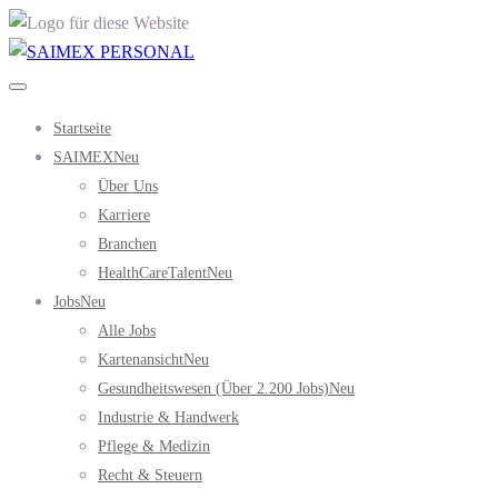
Startseite
SAIMEX
Neu
Über Uns
Karriere
Branchen
HealthCareTalent
Neu
Jobs
Neu
Alle Jobs
Kartenansicht
Neu
Gesundheitswesen (über 2.200 Jobs)
Neu
Industrie & Handwerk
Pflege & Medizin
Recht & Steuern