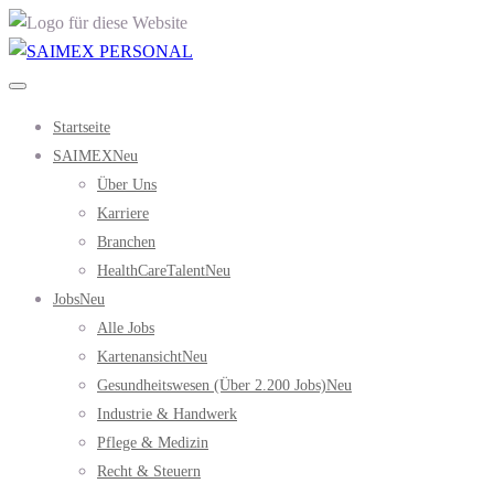
Startseite
SAIMEX
Neu
Über Uns
Karriere
Branchen
HealthCareTalent
Neu
Jobs
Neu
Alle Jobs
Kartenansicht
Neu
Gesundheitswesen (über 2.200 Jobs)
Neu
Industrie & Handwerk
Pflege & Medizin
Recht & Steuern