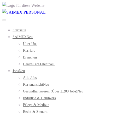
Startseite
SAIMEX
Neu
Über Uns
Karriere
Branchen
HealthCareTalent
Neu
Jobs
Neu
Alle Jobs
Kartenansicht
Neu
Gesundheitswesen (über 2.200 Jobs)
Neu
Industrie & Handwerk
Pflege & Medizin
Recht & Steuern