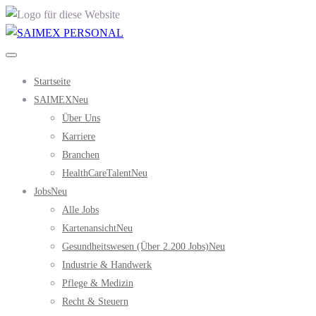
Startseite
SAIMEX
Neu
Über Uns
Karriere
Branchen
HealthCareTalent
Neu
Jobs
Neu
Alle Jobs
Kartenansicht
Neu
Gesundheitswesen (über 2.200 Jobs)
Neu
Industrie & Handwerk
Pflege & Medizin
Recht & Steuern