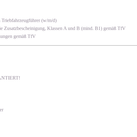
 Triebfahrzeugführer (w/m/d)
r die Zusatzbescheinigung, Klassen A und B (mind. B1) gemäß TfV
tzungen gemäß TfV
ARANTIERT!
er