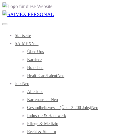
Startseite
SAIMEX
Neu
Über Uns
Karriere
Branchen
HealthCareTalent
Neu
Jobs
Neu
Alle Jobs
Kartenansicht
Neu
Gesundheitswesen (über 2.200 Jobs)
Neu
Industrie & Handwerk
Pflege & Medizin
Recht & Steuern