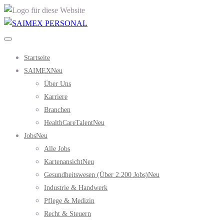
Startseite
SAIMEX
Neu
Über Uns
Karriere
Branchen
HealthCareTalent
Neu
Jobs
Neu
Alle Jobs
Kartenansicht
Neu
Gesundheitswesen (über 2.200 Jobs)
Neu
Industrie & Handwerk
Pflege & Medizin
Recht & Steuern