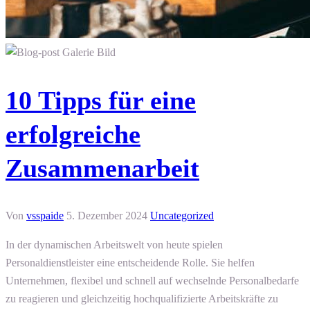
10 Tipps für eine
erfolgreiche
Zusammenarbeit
Von
vsspaide
5. Dezember 2024
Uncategorized
In der dynamischen Arbeitswelt von heute spielen
Personaldienstleister eine entscheidende Rolle. Sie helfen
Unternehmen, flexibel und schnell auf wechselnde Personalbedarfe
zu reagieren und gleichzeitig hochqualifizierte Arbeitskräfte zu