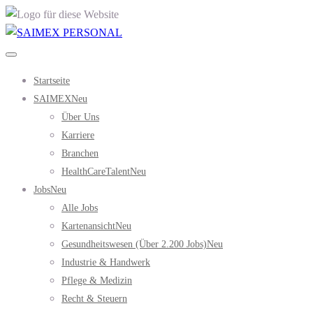
Startseite
SAIMEX
Neu
Über Uns
Karriere
Branchen
HealthCareTalent
Neu
Jobs
Neu
Alle Jobs
Kartenansicht
Neu
Gesundheitswesen (über 2.200 Jobs)
Neu
Industrie & Handwerk
Pflege & Medizin
Recht & Steuern