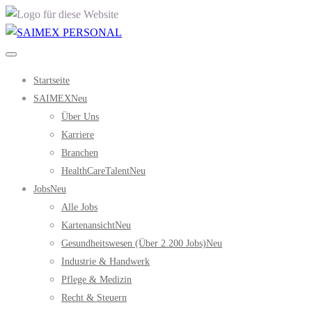
Startseite
SAIMEX
Neu
Über Uns
Karriere
Branchen
HealthCareTalent
Neu
Jobs
Neu
Alle Jobs
Kartenansicht
Neu
Gesundheitswesen (über 2.200 Jobs)
Neu
Industrie & Handwerk
Pflege & Medizin
Recht & Steuern