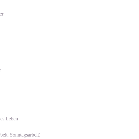
er
n
des Leben
beit, Sonntagsarbeit)