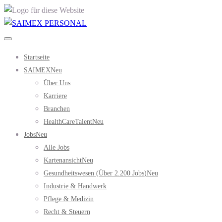
Startseite
SAIMEX
Neu
Über Uns
Karriere
Branchen
HealthCareTalent
Neu
Jobs
Neu
Alle Jobs
Kartenansicht
Neu
Gesundheitswesen (über 2.200 Jobs)
Neu
Industrie & Handwerk
Pflege & Medizin
Recht & Steuern