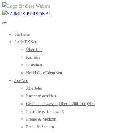
Startseite
SAIMEX
Neu
Über Uns
Karriere
Branchen
HealthCareTalent
Neu
Jobs
Neu
Alle Jobs
Kartenansicht
Neu
Gesundheitswesen (über 2.200 Jobs)
Neu
Industrie & Handwerk
Pflege & Medizin
Recht & Steuern